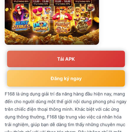
Tải APK
Đăng ký ngay
F168 là ứng dụng giải trí đa năng hàng đầu hiện nay, mang
đến cho người dùng một thế giới nội dung phong phú ngay
trên chiếc điện thoại thông minh. Khác biệt với các ứng
dụng thông thường, F168 tập trung vào việc cá nhân hóa
trải nghiệm, giúp bạn dễ dàng tìm thấy những chuyên mục