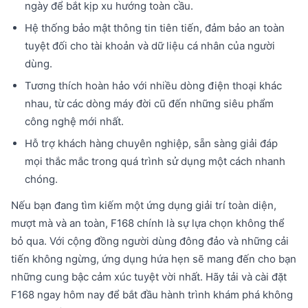
ngày để bắt kịp xu hướng toàn cầu.
Hệ thống bảo mật thông tin tiên tiến, đảm bảo an toàn
tuyệt đối cho tài khoản và dữ liệu cá nhân của người
dùng.
Tương thích hoàn hảo với nhiều dòng điện thoại khác
nhau, từ các dòng máy đời cũ đến những siêu phẩm
công nghệ mới nhất.
Hỗ trợ khách hàng chuyên nghiệp, sẵn sàng giải đáp
mọi thắc mắc trong quá trình sử dụng một cách nhanh
chóng.
Nếu bạn đang tìm kiếm một ứng dụng giải trí toàn diện,
mượt mà và an toàn, F168 chính là sự lựa chọn không thể
bỏ qua. Với cộng đồng người dùng đông đảo và những cải
tiến không ngừng, ứng dụng hứa hẹn sẽ mang đến cho bạn
những cung bậc cảm xúc tuyệt vời nhất. Hãy tải và cài đặt
F168 ngay hôm nay để bắt đầu hành trình khám phá không